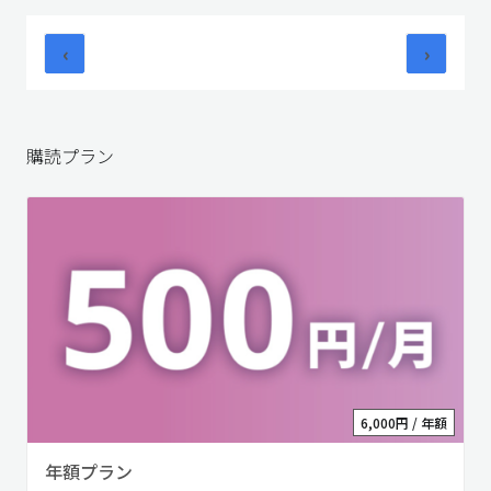
‹
›
購読プラン
6,000円 / 年額
年額プラン