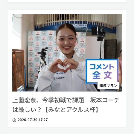
購読プラン
上薗恋奈、今季初戦で課題 坂本コーチ
は厳しい？【みなとアクルス杯】
2026-07-30 17:27
access_time