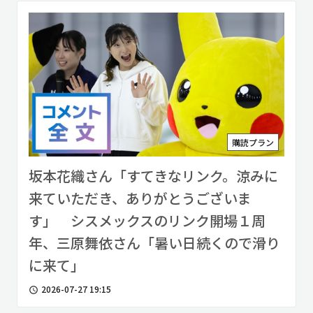
購読プラン
坂本花織さん「すてきなリンク。涼みに
来ていただき、ありがとうございま
す」 シスメックスのリンク開場１周
年、三原舞依さん「暑い日続くので滑り
に来て」
2026-07-27 19:15
access_time