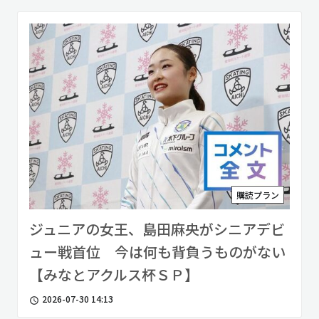
購読プラン
ジュニアの女王、島田麻央がシニアデビ
ュー戦首位 今は何も背負うものがない
【みなとアクルス杯ＳＰ】
2026-07-30 14:13
access_time