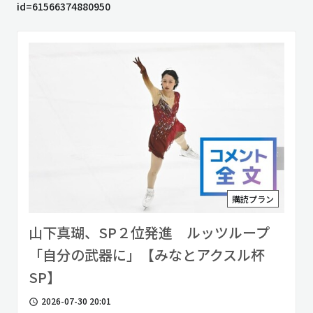
id=61566374880950
購読プラン
山下真瑚、SP２位発進 ルッツループ
「自分の武器に」【みなとアクスル杯
SP】
2026-07-30 20:01
access_time