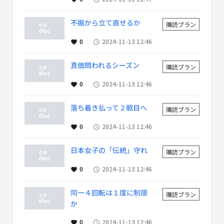
不振から立て直せるか
購読プラン
0
2024-11-13 12:46
favorite
access_time
真価問われるシーズン
購読プラン
0
2024-11-13 12:46
favorite
access_time
落ち着き払って２戦目へ
購読プラン
0
2024-11-13 12:46
favorite
access_time
日本女子の「伝統」守れ
購読プラン
0
2024-11-13 12:46
favorite
access_time
同一４回転は１度に制限
購読プラン
か
0
2024-11-13 12:46
favorite
access_time