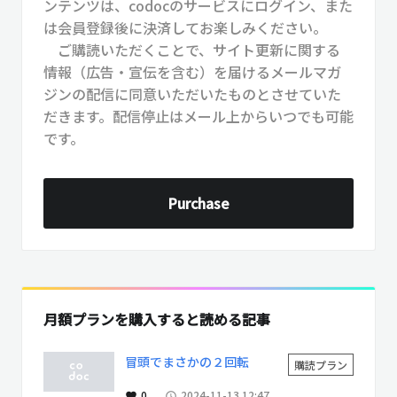
ンテンツは、codocのサービスにログイン、また
は会員登録後に決済してお楽しみください。
ご購読いただくことで、サイト更新に関する
情報（広告・宣伝を含む）を届けるメールマガ
ジンの配信に同意いただいたものとさせていた
だきます。配信停止はメール上からいつでも可能
です。
Purchase
月額プランを購入すると読める記事
冒頭でまさかの２回転
購読プラン
0
2024-11-13 12:47
favorite
access_time