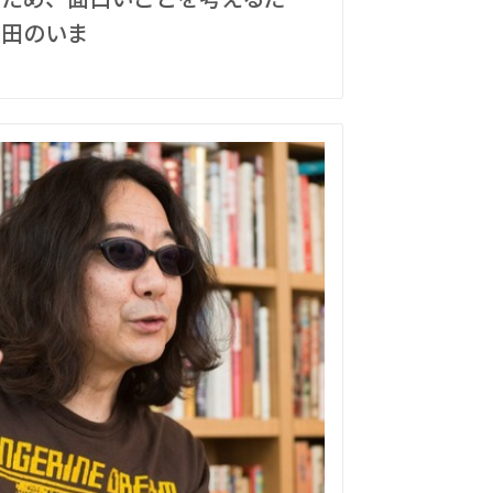
安田のいま