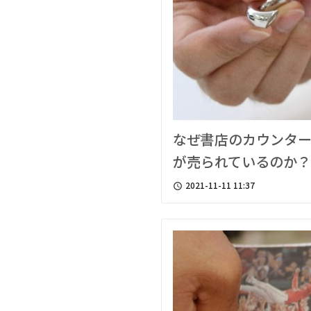
なぜ書店のカウンタ
が売られているのか？
2021-11-11 11:37
access_time