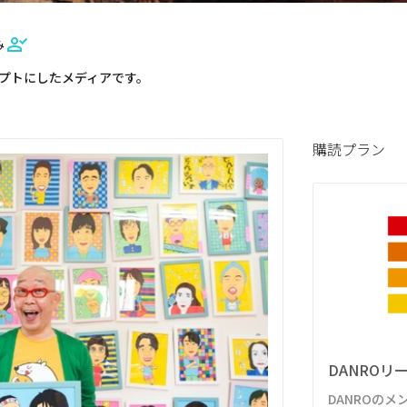
み
プトにしたメディアです。
購読プラン
DANROリ
DANROの