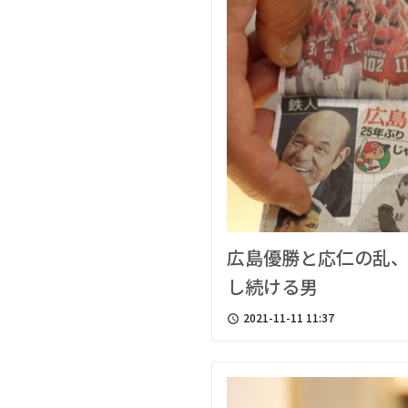
広島優勝と応仁の乱、
し続ける男
2021-11-11 11:37
access_time