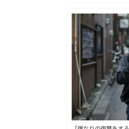
「僕なりの復讐をす