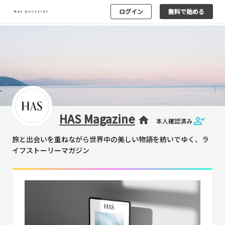
ログイン
無料で始める
HAS Magazine
home
本人確認済み
旅と出会いを重ねながら世界中の美しい物語を紡いでゆく、ラ
イフストーリーマガジン