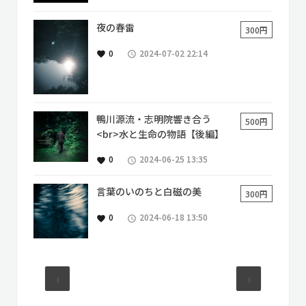
夜の春雷
300円
0
2024-07-02 22:14
favorite
access_time
鴨川源流・志明院響き合う
500円
<br>水と生命の物語【後編】
0
2024-06-25 13:35
favorite
access_time
言葉のいのちと白磁の美
300円
0
2024-06-18 13:50
favorite
access_time
‹
›