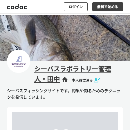
ログイン
無料で始める
シーバスラボラトリー管理
人・田中
home
本人確認済み
シーバスフィッシングサイトです。釣果や釣るためのテクニッ
クを発信しています。