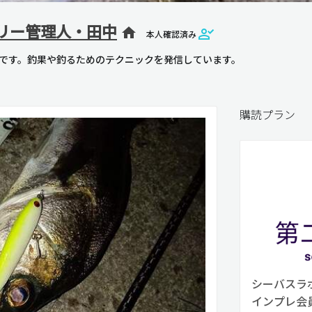
リー管理人・田中
home
本人確認済み
です。釣果や釣るためのテクニックを発信しています。
購読プラン
シーバスラボ
インプレ会