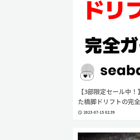
1
favorite
【3部限定セール中！
た橋脚ドリフトの完
2023-07-15 02:39
access_time