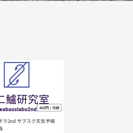
480円 / 月額
ラ2nd サブスク天気予報
員