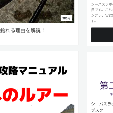
シーバスラボ
員です。こち
ンプレ、実釣
980円
す。
が釣れる理由を解説！
シーバスラボ
ブスク