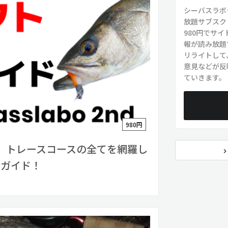
シーバスラボ
放題サブスク
980円でサ
報が読み放題
リライトして
意見などが反
ていきます。
980円
】トレースコースの全てを網羅し
navigate_ne
全ガイド！