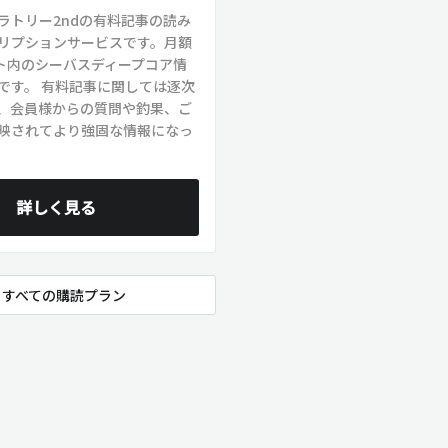
ラトリー2ndの有料記事の読み
リプションサービスです。月額
イト内のシーバスディープコア情
です。 有料記事に関しては逐次
、会員様からの質問や釣果、ご
映されてより強固な情報になっ
詳しく見る
すべての購読プラン
xt