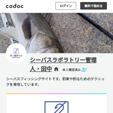
ログイン
無料で始める
シーバスラボラトリー管理
人・田中
home
本人確認済み
シーバスフィッシングサイトです。釣果や釣るためのテクニッ
クを発信しています。