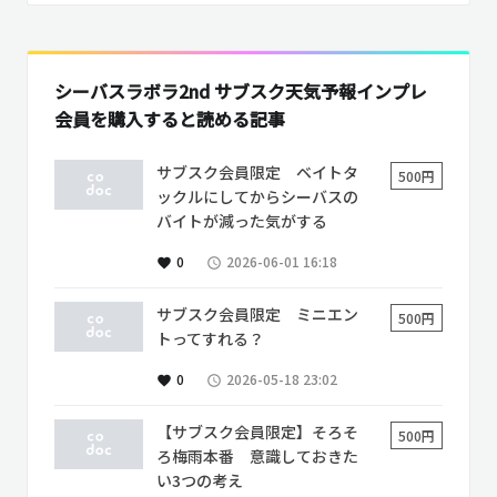
シーバスラボラ2nd サブスク天気予報インプレ
会員を購入すると読める記事
サブスク会員限定 ベイトタ
500円
ックルにしてからシーバスの
バイトが減った気がする
0
2026-06-01 16:18
favorite
access_time
サブスク会員限定 ミニエン
500円
トってすれる？
0
2026-05-18 23:02
favorite
access_time
【サブスク会員限定】そろそ
500円
ろ梅雨本番 意識しておきた
い3つの考え