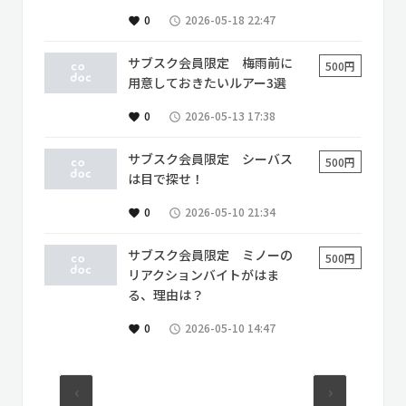
0
2026-05-18 22:47
favorite
access_time
サブスク会員限定 梅雨前に
500円
用意しておきたいルアー3選
0
2026-05-13 17:38
favorite
access_time
サブスク会員限定 シーバス
500円
は目で探せ！
0
2026-05-10 21:34
favorite
access_time
サブスク会員限定 ミノーの
500円
リアクションバイトがはま
る、理由は？
0
2026-05-10 14:47
favorite
access_time
‹
›