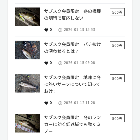
サブスク会員限定 冬の橋脚
500円
の明暗で反応しない
0
2026-01-19 15:53
favorite
access_time
サブスク会員限定 バチ抜け
500円
の漂わせるとは？
0
2026-01-15 09:06
favorite
access_time
サブスク会員限定 地味に冬
500円
に熱いサーフについて知って
おけ！
0
2026-01-12 11:26
favorite
access_time
サブスク会員限定 冬のラン
500円
カーに効く低速域でも動くミ
ノー