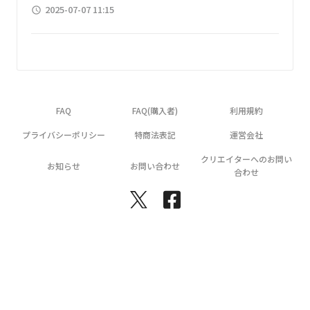
2025-07-07 11:15
access_time
FAQ
FAQ(購入者)
利用規約
プライバシーポリシー
特商法表記
運営会社
クリエイターへのお問い
お知らせ
お問い合わせ
合わせ