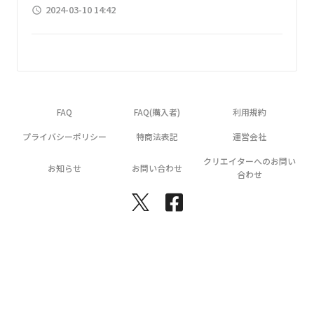
2024-03-10 14:42
access_time
FAQ
FAQ(購入者)
利用規約
プライバシーポリシー
特商法表記
運営会社
クリエイターへのお問い
お知らせ
お問い合わせ
合わせ