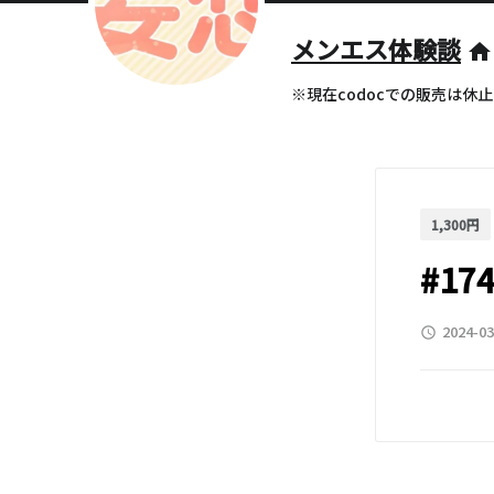
メンエス体験談
home
※現在codocでの販売は休
1,300円
#17
2024-03
access_time