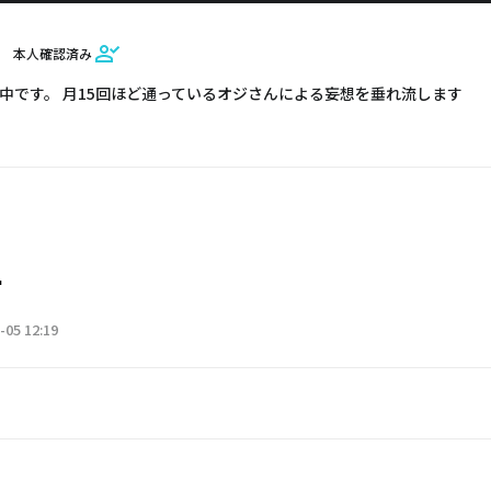
本人確認済み
止中です。 月15回ほど通っているオジさんによる妄想を垂れ流します
4
-05 12:19