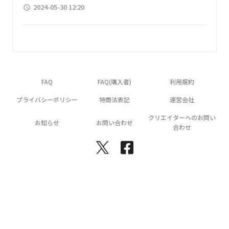
2024-05-30 12:20
access_time
FAQ
FAQ(購入者)
利用規約
プライバシーポリシー
特商法表記
運営会社
クリエイターへのお問い
お知らせ
お問い合わせ
合わせ