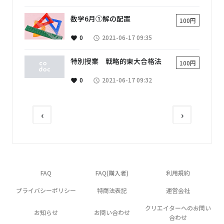
数学6月①解の配置
100円
0
2021-06-17 09:35
favorite
access_time
特別授業 戦略的東大合格法
100円
0
2021-06-17 09:32
favorite
access_time
‹
›
FAQ
FAQ(購入者)
利用規約
プライバシーポリシー
特商法表記
運営会社
クリエイターへのお問い
お知らせ
お問い合わせ
合わせ