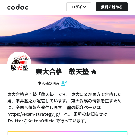
ログイン
無料で始める
東大合格 敬天塾
home
本人確認済み
東大合格専門塾「敬天塾」です。 東大に文理両方で合格した
男、平井基之が運営しています。 東大受験の情報を正すため
に、全国へ情報を発信します。 塾の紹介ページは
https://exam-strategy.jp/ へ。 更新のお知らせは
Twitter@KeitenOfficialで行っています。