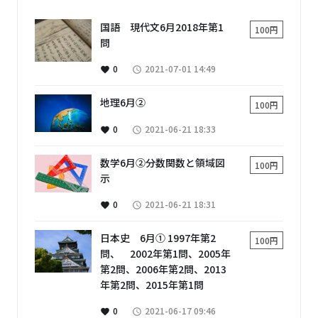
国語 現代文6月2018年第1
100円
問
0
2021-07-01 14:49
favorite
access_time
地理6月②
100円
0
2021-06-21 18:33
favorite
access_time
数学6月②分数関数と領域図
100円
示
0
2021-06-21 18:31
favorite
access_time
日本史 6月① 1997年第2
100円
問、 2002年第1問、2005年
第2問、2006年第2問、2013
年第2問、2015年第1問
0
2021-06-17 09:46
favorite
access_time