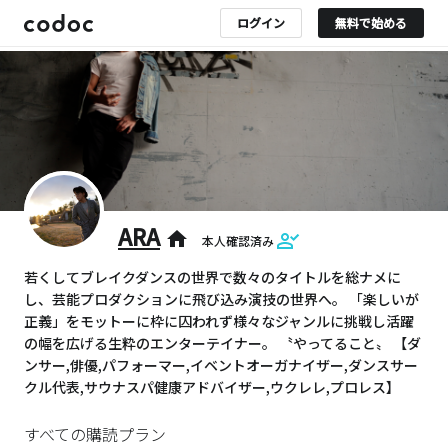
ログイン
無料で始める
ARA
home
本人確認済み
若くしてブレイクダンスの世界で数々のタイトルを総ナメに
し、芸能プロダクションに飛び込み演技の世界へ。 「楽しいが
正義」をモットーに枠に囚われず様々なジャンルに挑戦し活躍
の幅を広げる生粋のエンターテイナー。 〝やってること〟 【ダ
ンサー,俳優,パフォーマー,イベントオーガナイザー,ダンスサー
クル代表,サウナスパ健康アドバイザー,ウクレレ,プロレス】
すべての購読プラン