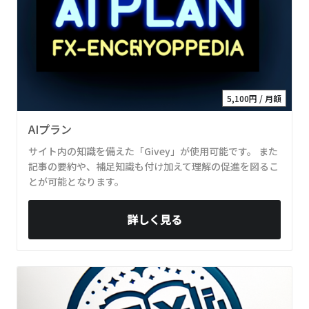
5,100円 / 月額
AIプラン
サイト内の知識を備えた「Givey」が使用可能です。 また
記事の要約や、補足知識も付け加えて理解の促進を図るこ
とが可能となります。
詳しく見る