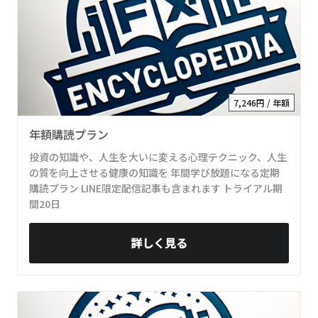
7,246円 / 年額
年額購読プラン
投資の知識や、人生を大いに変える心理テクニック、人生
の質を向上させる健康の知識を 年間学び放題になる定期
購読プラン LINE限定配信記事も含まれます トライアル期
間20日
詳しく見る