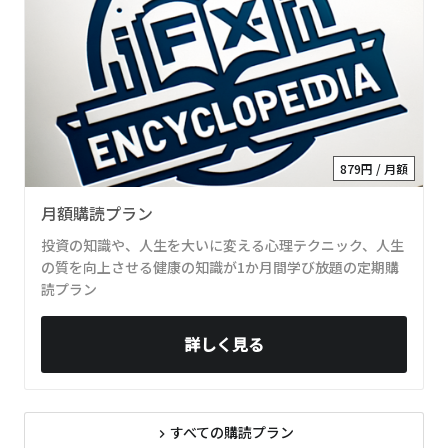
879円 / 月額
月額購読プラン
投資の知識や、人生を大いに変える心理テクニック、人生
の質を向上させる健康の知識が1か月間学び放題の定期購
読プラン
詳しく見る
すべての購読プラン
navigate_next