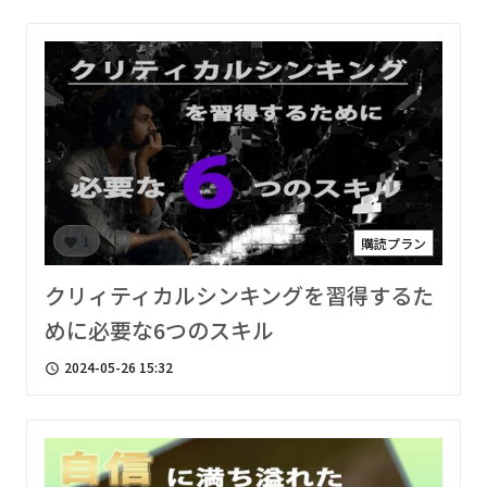
1
購読プラン
favorite
クリィティカルシンキングを習得するた
めに必要な6つのスキル
2024-05-26 15:32
access_time