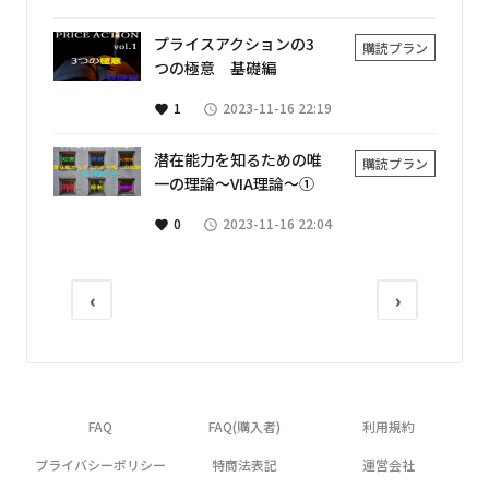
プライスアクションの3
購読プラン
つの極意 基礎編
1
2023-11-16 22:19
favorite
access_time
潜在能力を知るための唯
購読プラン
一の理論～VIA理論～①
0
2023-11-16 22:04
favorite
access_time
‹
›
FAQ
FAQ(購入者)
利用規約
プライバシーポリシー
特商法表記
運営会社