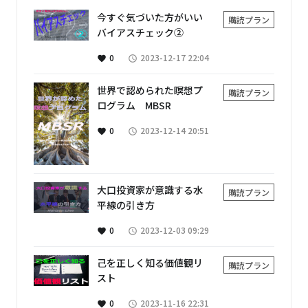
今すぐ気づいた方がいい
購読プラン
バイアスチェック②
0
2023-12-17 22:04
favorite
access_time
世界で認められた瞑想プ
購読プラン
ログラム MBSR
0
2023-12-14 20:51
favorite
access_time
大口投資家が意識する水
購読プラン
平線の引き方
0
2023-12-03 09:29
favorite
access_time
己を正しく知る価値観リ
購読プラン
スト
0
2023-11-16 22:31
favorite
access_time