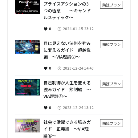
プライスアクションの3
購読プラン
つの極意 ～キャンド
ルスティック～
0
2024-01-15 23:12
favorite
access_time
目に見えない法則を強み
購読プラン
に変えるガイド 超越性
編 ～VIA理論⑦～
0
2023-12-24 14:43
favorite
access_time
自己制御が人生を変える
購読プラン
強みガイド 節制編 ～
VIA理論⑥～
0
2023-12-24 13:12
favorite
access_time
社会で活躍できる強みガ
購読プラン
イド 正義編 ～VIA理
論⑤～