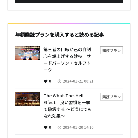
年額購読プランを購入すると読める記事
第三者の目線が己の自制
購読プラン
心を爆上げする妙技 サ
ードパーソン・セルフト
ーク
0
2024-01-21 00:21
favorite
access_time
The What-The-Hell
購読プラン
Effect 良い習慣を一撃
で破壊する ～どうにでも
なれ効果～
0
2024-01-20 14:10
favorite
access_time