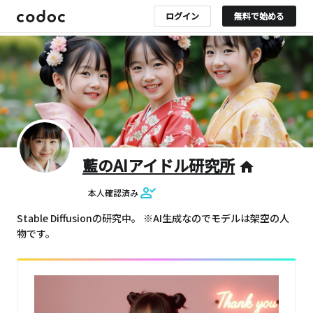
ログイン
無料で始める
藍のAIアイドル研究所
home
本人確認済み
Stable Diffusionの研究中。 ※AI生成なのでモデルは架空の人
物です。