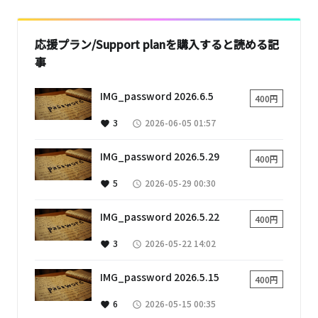
応援プラン/Support planを購入すると読める記
事
IMG_password 2026.6.5
400円
3
2026-06-05 01:57
favorite
access_time
IMG_password 2026.5.29
400円
5
2026-05-29 00:30
favorite
access_time
IMG_password 2026.5.22
400円
3
2026-05-22 14:02
favorite
access_time
IMG_password 2026.5.15
400円
6
2026-05-15 00:35
favorite
access_time