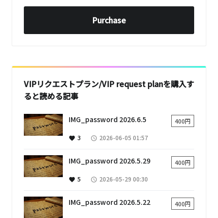
Purchase
VIPリクエストプラン/VIP request planを購入す
ると読める記事
IMG_password 2026.6.5
400円
3
2026-06-05 01:57
favorite
access_time
IMG_password 2026.5.29
400円
5
2026-05-29 00:30
favorite
access_time
IMG_password 2026.5.22
400円