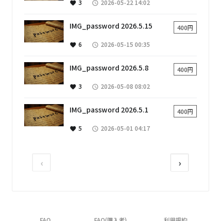
3
2026-05-22 14:02
favorite
access_time
IMG_password 2026.5.15
400円
6
2026-05-15 00:35
favorite
access_time
IMG_password 2026.5.8
400円
3
2026-05-08 08:02
favorite
access_time
IMG_password 2026.5.1
400円
5
2026-05-01 04:17
favorite
access_time
‹
›
FAQ
FAQ(購入者)
利用規約