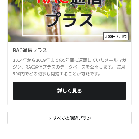
500円 / 月額
RAC通信プラス
2014年から2019年までの5年間に連載していたメールマガ
ジン、RAC通信プラスのデータベースを公開します。 毎月
500円でどの記事も閲覧することが可能です。
詳しく見る
すべての購読プラン
navigate_next