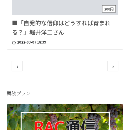
200円
■「自発的な信仰はどうすれば育まれ
る？」堀井洋二さん
2022-03-07 18:39
access_time
‹
›
購読プラン