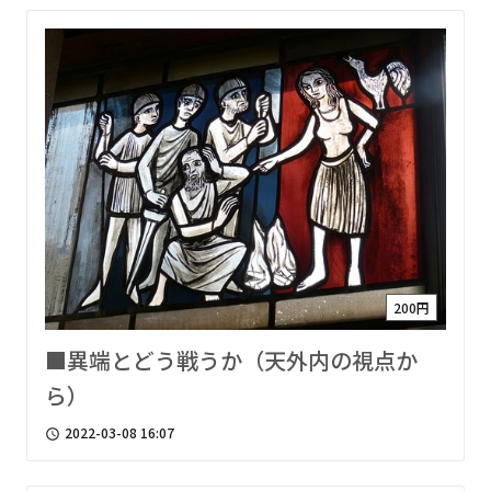
200円
■異端とどう戦うか（天外内の視点か
ら）
2022-03-08 16:07
access_time