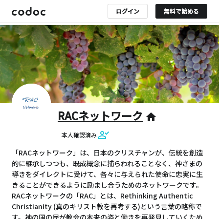
ログイン
無料で始める
RACネットワーク
home
本人確認済み
「RACネットワーク」は、日本のクリスチャンが、伝統を創造
的に継承しつつも、既成概念に捕らわれることなく、神さまの
導きをダイレクトに受けて、各々に与えられた使命に忠実に生
きることができるように励まし合うためのネットワークです。
RACネットワークの「RAC」とは、Rethinking Authentic
Christianity (真のキリスト教を再考する)という言葉の略称で
す。神の国の民が教会の本来の姿と働きを再発見していくため