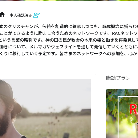
home
本人確認済み
日本のクリスチャンが、伝統を創造的に継承しつつも、既成概念に捕ら
できるように励まし合うためのネットワークです。 RACネットワークの「RAC」とは
)という言葉の略称です。神の国の民が教会の本来の姿と働きを再発見し
働きについて、メルマガやウェブサイトを通して発信していくとともに
くりに移行していく予定です。皆さまのネットワークへの参加を、心から
購読プラン