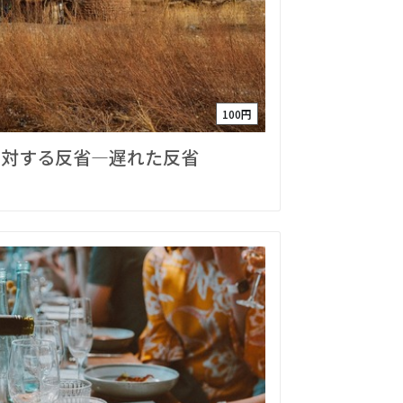
100円
に対する反省―遅れた反省