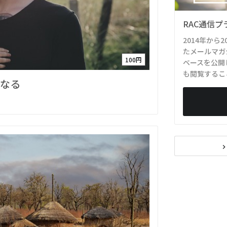
RAC通信プ
2014年から
たメールマガ
100円
ベースを公開
も閲覧するこ
になる
navigate_ne