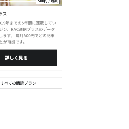
500円 / 月額
ラス
2019年までの5年間に連載してい
ジン、RAC通信プラスのデータ
します。 毎月500円でどの記事
とが可能です。
詳しく見る
すべての購読プラン
xt