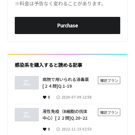
※料金は予告なく変わることがあります。
Purchase
感染系を購入すると読める記事
病院で用いられる消毒薬
購読プラン
[２４問]Q.1-19
0
2020-07-09 22:58
favorite
access_time
液性免疫（B細胞の抗体
購読プラン
中心）[２２問]Q.20~22
0
2022-11-15 02:53
favorite
access_time