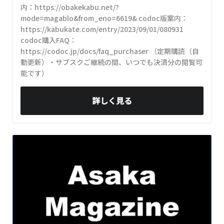
内：https://obakekabu.net/?
mode=magablo&from_eno=6619& codoc版案内：
https://kabukate.com/entry/2023/09/01/080931
codoc購入FAQ：
https://codoc.jp/docs/faq_purchaser （定期購読（自
動更新）・サブスクご継続の間、いつでも決済分の閲覧可
能です）
詳しく見る