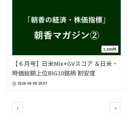
5,900円
【６月号】日米Mix+GVスコア ＆日米・
時価総額上位BIG10銘柄 割安度
2026-06-08 20:07
access_time
‹
›