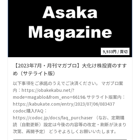
9,933円 / 買切
【2023年7月・月刊マガブロ】大化け株投資のすす
め（サテライト版）
以下事項をご承諾のうえでご決済ください。 マガブロ案
内：https://obakekabu.net/?
mode=magablo&from_eno=6619& サテライト版案内：
https://kabukate.com/entry/2023/07/06/083437
codoc購入FAQ：
https://codoc.jp/docs/faq_purchaser （なお、定期購
読（自動更新）設定は今後の内容等の改定・刷新が決まり
次第、再開予定） どうぞよろしくお願いいたします。