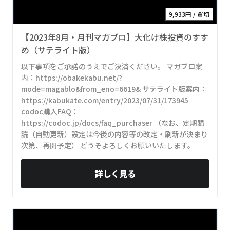
9,933円 / 買切
【2023年8月・月刊マガブロ】大化け株投資のすす
め（サテライト版）
以下事項をご承諾のうえでご決済ください。 マガブロ案
内：https://obakekabu.net/?
mode=magablo&from_eno=6619& サテライト版案内：
https://kabukate.com/entry/2023/07/31/173945
codoc購入FAQ：
https://codoc.jp/docs/faq_purchaser （なお、定期購
読（自動更新）設定は今後の内容等の改定・刷新が決まり
次第、再開予定） どうぞよろしくお願いいたします。
詳しく見る