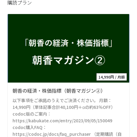
購読プラン
14,990円 / 月額
朝香の経済・株価指標（朝香マガジン②）
以下事項をご承諾のうえでご決済ください。 月額：
14,990円（単体記事合計40,100円＋αの約63％OFF）
codoc版のご案内：
https://kabukate.com/entry/2023/09/05/150049
codoc購入FAQ：
https://codoc.jp/docs/faq_purchaser （定期購読（自