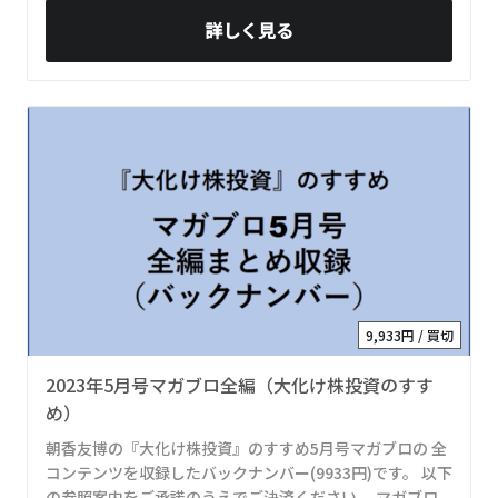
詳しく見る
9,933円 / 買切
2023年5月号マガブロ全編（大化け株投資のすす
め）
朝香友博の『大化け株投資』のすすめ5月号マガブロの 全
コンテンツを収録したバックナンバー(9933円)です。 以下
の参照案内をご承諾のうえでご決済ください。 マガブロ