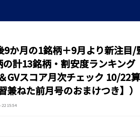
O後9か月の1銘柄＋9月より新注目/
柄の計13銘柄・割安度ランキング
＆GVスコア月次チェック 10/22
習兼ねた前月号のおまけつき】）
-22 15:54