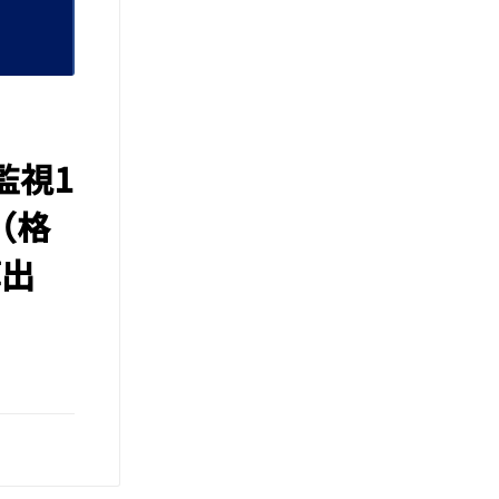
監視1
（格
算出