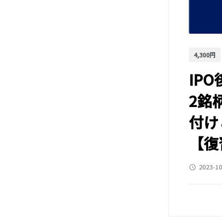
4,300円
IP
2銘
付け
【復
2023-10
access_time