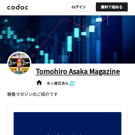
ログイン
無料で始める
Tomohiro Asaka Magazine
home
本人確認済み
朝香マガジンのご紹介です