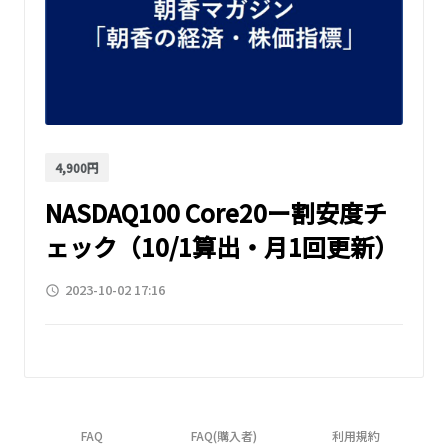
4,900円
NASDAQ100 Core20ー割安度チ
ェック（10/1算出・月1回更新）
2023-10-02 17:16
access_time
FAQ
FAQ(購入者)
利用規約