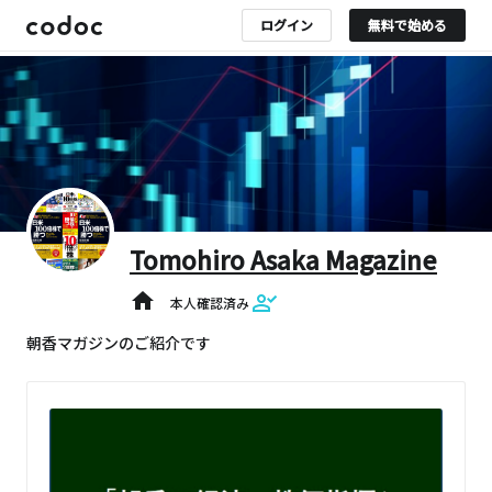
ログイン
無料で始める
Tomohiro Asaka Magazine
home
本人確認済み
朝香マガジンのご紹介です