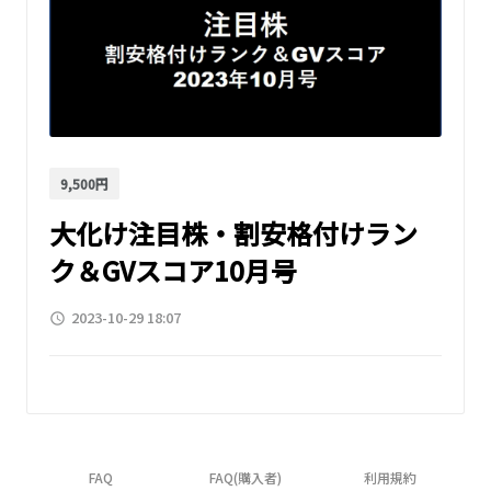
9,500円
大化け注目株・割安格付けラン
ク＆GVスコア10月号
2023-10-29 18:07
access_time
FAQ
FAQ(購入者)
利用規約