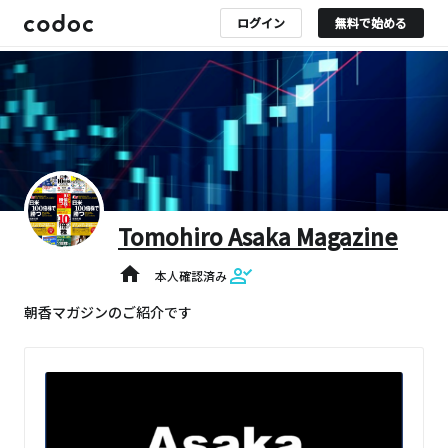
ログイン
無料で始める
Tomohiro Asaka Magazine
home
本人確認済み
朝香マガジンのご紹介です