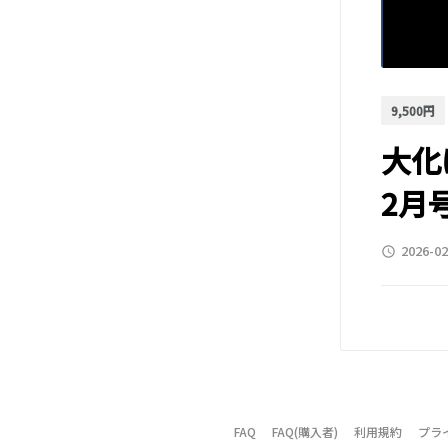
9,500円
大化
2月号
2026-02
access_time
FAQ
FAQ(購入者)
利用規約
プラ