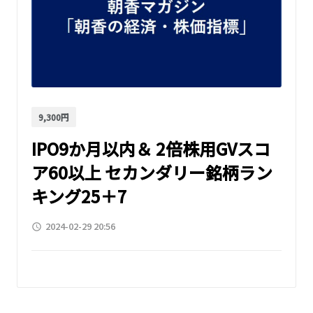
9,300円
IPO9か月以内＆ 2倍株用GVスコ
ア60以上 セカンダリー銘柄ラン
キング25＋7
2024-02-29 20:56
access_time