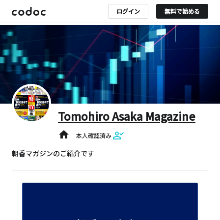
ログイン
無料で始める
Tomohiro Asaka Magazine
home
本人確認済み
朝香マガジンのご紹介です