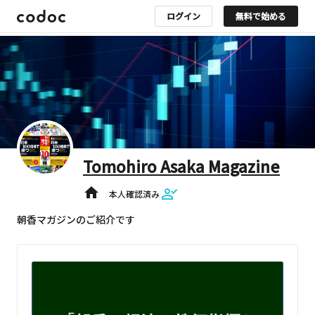
ログイン
無料で始める
Tomohiro Asaka Magazine
home
本人確認済み
朝香マガジンのご紹介です