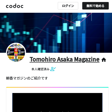
ログイン
無料で始める
Tomohiro Asaka Magazine
home
本人確認済み
朝香マガジンのご紹介です