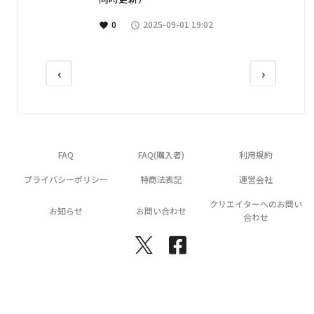
0
2025-09-01 19:02
favorite
access_time
‹
›
FAQ
FAQ(購入者)
利用規約
プライバシーポリシー
特商法表記
運営会社
クリエイターへのお問い
お知らせ
お問い合わせ
合わせ