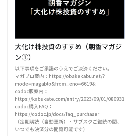
大化け株投資のすすめ（朝香マガジ
ン①）
以下事項をご承諾のうえでご決済ください。
マガブロ案内：https://obakekabu.net/?
mode=magablo&from_eno=6619&
codoc版案内：
https://kabukate.com/entry/2023/09/01/080931
codoc購入FAQ：
https://codoc.jp/docs/faq_purchaser
（定期購読（自動更新）・サブスクご継続の間、
いつでも決済分の閲覧可能です）