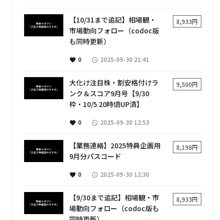
【10/31まで追記】相場観・
8,933円
市場動向フォロー（codoc版
も同時更新）
0
2025-09-30 21:41
favorite
access_time
大化け注目株・割安格付けラ
9,500円
ンク＆スコア9月号【9/30
枠・10/5 20時頃UP済】
0
2025-09-30 12:53
favorite
access_time
【業務連絡】2025特典企画用
8,198円
9月分パスコード
0
2025-09-30 12:30
favorite
access_time
【9/30まで追記】相場観・市
8,933円
場動向フォロー（codoc版も
同時更新）