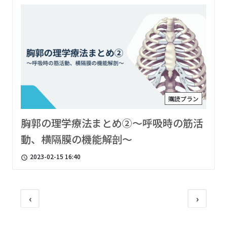
購読プラン
胸郭の理学療法まとめ②〜呼吸時の筋活
動、横隔膜の機能解剖〜
2023-02-15 16:40
access_time
‹
›