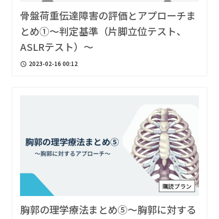
骨盤荷重伝達障害の評価とアプローチま
とめ①〜判定基準（片脚立位テスト、
ASLRテスト）〜
2023-02-16 00:12
access_time
購読プラン
胸郭の理学療法まとめ⑤〜胸郭に対する