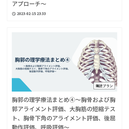
アプローチ〜
2023-02-15 23:33
access_time
購読プラン
胸郭の理学療法まとめ④〜胸骨および胸
郭アライメント評価、大胸筋の短縮テス
ト、胸骨下角のアライメント評価、後屈
動作評価、呼吸評価〜