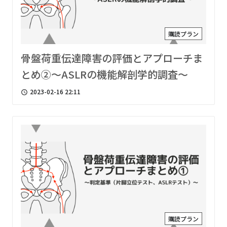
購読プラン
骨盤荷重伝達障害の評価とアプローチま
とめ②〜ASLRの機能解剖学的調査〜
2023-02-16 22:11
access_time
購読プラン