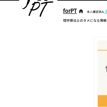
forPT
home
本人確認済み
理学療法士のタメになる情報