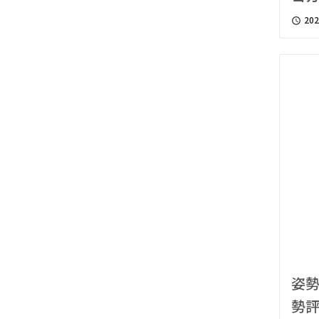
202
access_time
姿
勢