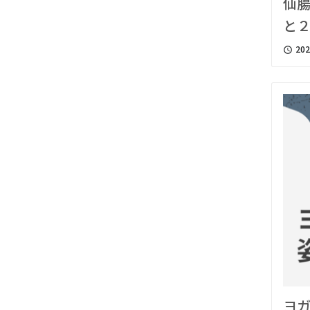
仙
と
202
access_time
ヨ