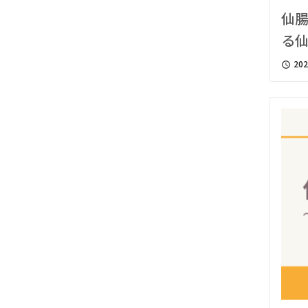
仙
る
202
access_time