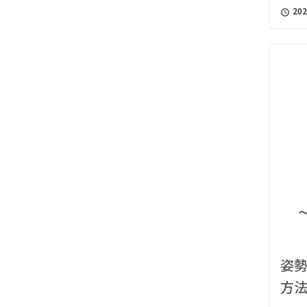
202
access_time
姿
方