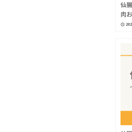
仙
肉
202
access_time