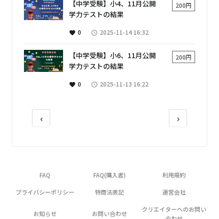
【中学受験】小4、11月公開
200円
学力テストの結果
0
2025-11-14 16:32
favorite
access_time
【中学受験】小6、11月公開
200円
学力テストの結果
0
2025-11-13 16:22
favorite
access_time
‹
›
FAQ
FAQ(購入者)
利用規約
プライバシーポリシー
特商法表記
運営会社
クリエイターへのお問い
お知らせ
お問い合わせ
合わせ