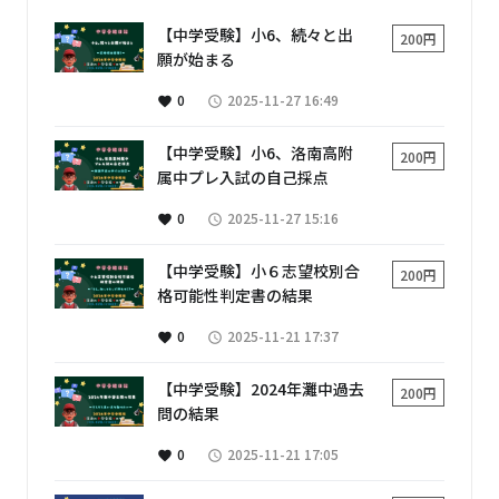
【中学受験】小6、続々と出
200円
願が始まる
0
2025-11-27 16:49
favorite
access_time
【中学受験】小6、洛南高附
200円
属中プレ入試の自己採点
0
2025-11-27 15:16
favorite
access_time
【中学受験】小６志望校別合
200円
格可能性判定書の結果
0
2025-11-21 17:37
favorite
access_time
【中学受験】2024年灘中過去
200円
問の結果
0
2025-11-21 17:05
favorite
access_time