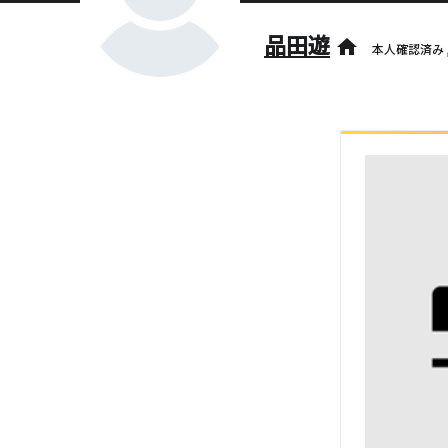
品田遊
home
本人確認済み