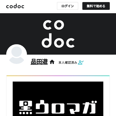
ログイン
無料で始める
品田遊
home
本人確認済み