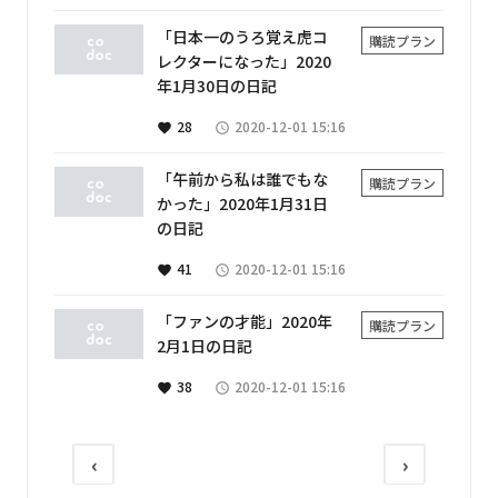
「日本一のうろ覚え虎コ
購読プラン
レクターになった」2020
年1月30日の日記
28
2020-12-01 15:16
favorite
access_time
「午前から私は誰でもな
購読プラン
かった」2020年1月31日
の日記
41
2020-12-01 15:16
favorite
access_time
「ファンの才能」2020年
購読プラン
2月1日の日記
38
2020-12-01 15:16
favorite
access_time
‹
›