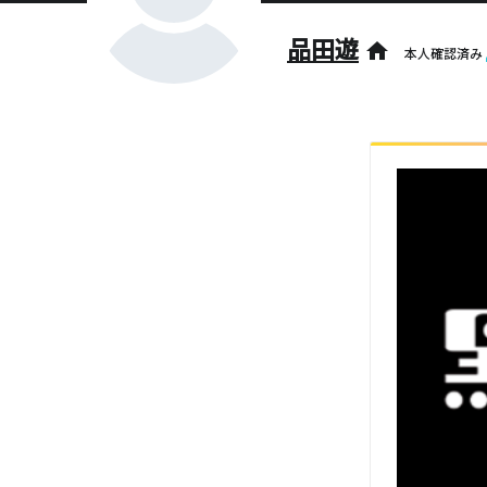
品田遊
home
本人確認済み