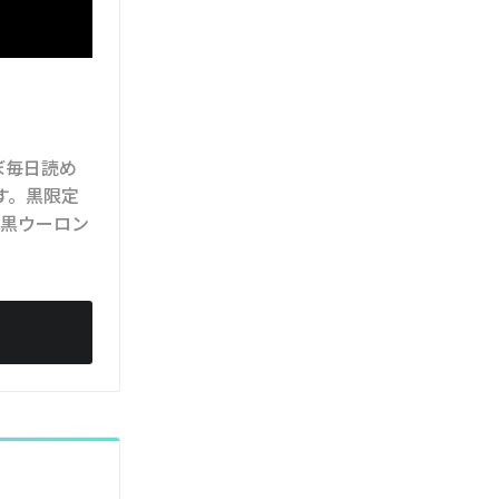
ぼ毎日読め
す。黒限定
い黒ウーロン