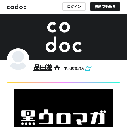
ログイン
無料で始める
品田遊
home
本人確認済み