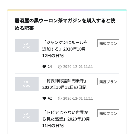
居酒屋の黒ウーロン茶マガジンを購入すると読
める記事
「ジャンケンにルールを
購読プラン
追加する」2020年10月
12日の日記
24
2020-12-01 11:11
favorite
access_time
「付喪神除霊師円乗寺」
購読プラン
2020年10月12日の日記
42
2020-12-01 11:11
favorite
access_time
「トピアじゃない世界か
購読プラン
ら見た感想」2020年10月
11日の日記