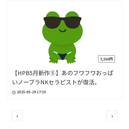
3,500円
【HPB5月新作⑤】あのフワフワおっぱ
いノーブラNKセラピストが復活。
2025-05-29 17:33
access_time
‹
›