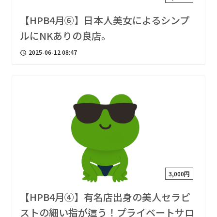
【HPB4月⑥】日本人美女によるシンプ
ルにNKありの良店。
2025-06-12 08:47
access_time
3,000円
【HPB4月④】有名店出身の美人セラピ
ストの細い指が這う！プライベートサロ