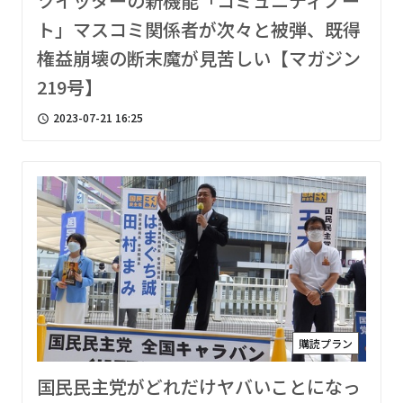
ツイッターの新機能「コミュニティノー
ト」マスコミ関係者が次々と被弾、既得
権益崩壊の断末魔が見苦しい【マガジン
219号】
2023-07-21 16:25
access_time
購読プラン
国民民主党がどれだけヤバいことになっ