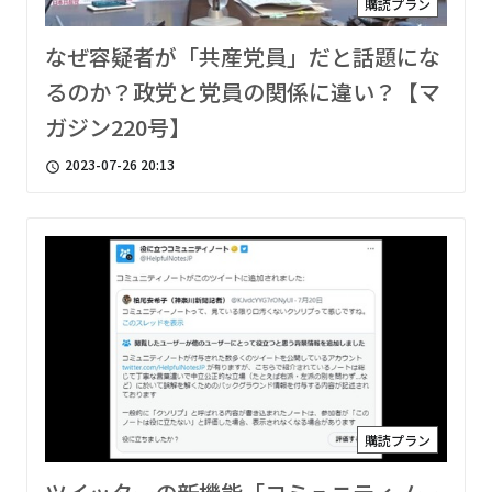
購読プラン
なぜ容疑者が「共産党員」だと話題にな
るのか？政党と党員の関係に違い？【マ
ガジン220号】
2023-07-26 20:13
access_time
購読プラン