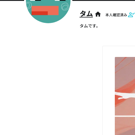
タム
home
本人確認済み
タムです。