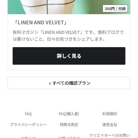
300円 / 月額
「LINEN AND VELVET」
有料マガジン「LINEN AND VELVET」です。 無料ブログで
は書けないこと、日々の気づきをシェアします。
詳しく見る
すべての購読プラン
navigate_next
FAQ
FAQ(購入者)
利用規約
プライバシーポリシー
特商法表記
運営会社
クリエイターへのお問い