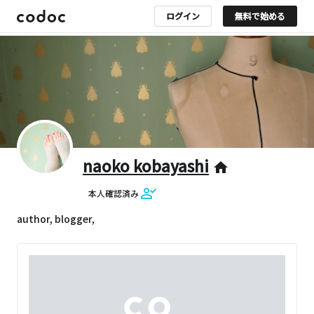
ログイン
無料で始める
naoko kobayashi
home
本人確認済み
author, blogger,