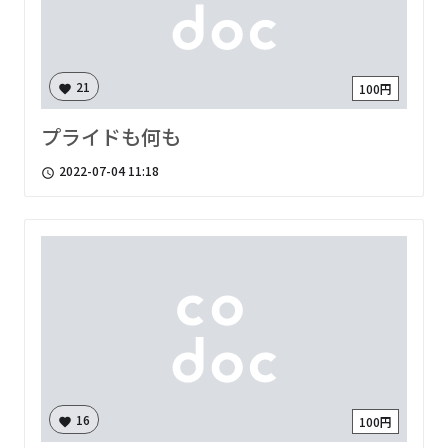
21
100円
favorite
プライドも何も
2022-07-04 11:18
access_time
16
100円
favorite