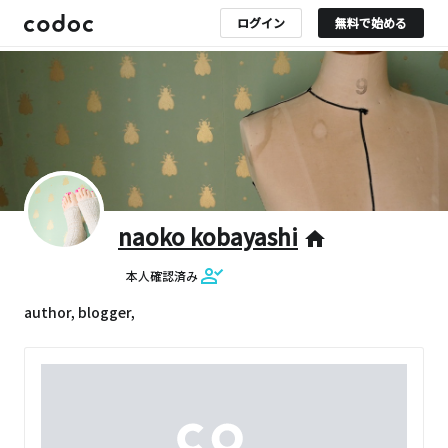
ログイン
無料で始める
naoko kobayashi
home
本人確認済み
author, blogger,