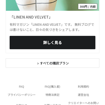
300円 / 月額
「LINEN AND VELVET」
有料マガジン「LINEN AND VELVET」です。 無料ブログで
は書けないこと、日々の気づきをシェアします。
詳しく見る
すべての購読プラン
navigate_next
FAQ
FAQ(購入者)
利用規約
プライバシーポリシー
特商法表記
運営会社
クリエイターへのお問い