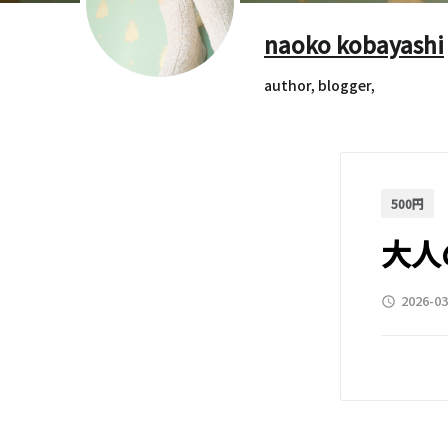
naoko kobayashi
author, blogger,
500円
大人
2026-03
access_time