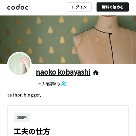
ログイン
無料で始める
naoko kobayashi
home
本人確認済み
author, blogger,
290円
工夫の仕方