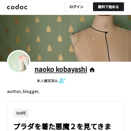
ログイン
無料で始める
naoko kobayashi
home
本人確認済み
author, blogger,
500円
プラダを着た悪魔２を見てきま