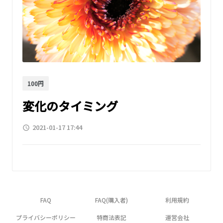
100円
変化のタイミング
2021-01-17 17:44
access_time
FAQ
FAQ(購入者)
利用規約
プライバシーポリシー
特商法表記
運営会社