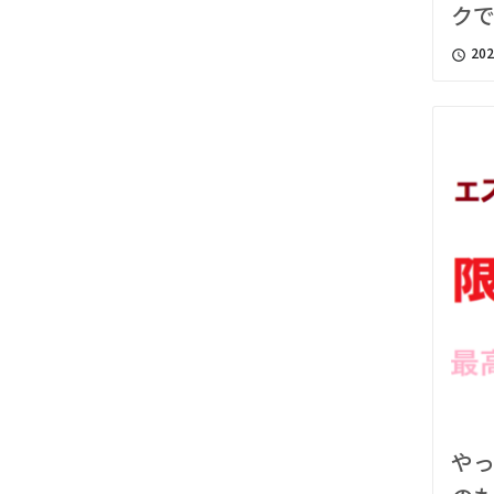
ク
202
access_time
や