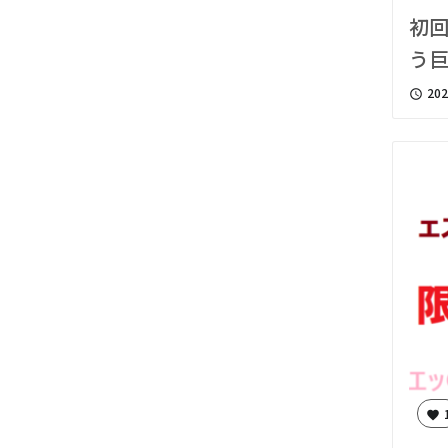
初
う巨
202
access_time
favorite