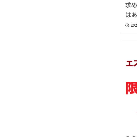
求
は
202
access_time