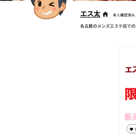
エス太
home
本人確認済み
名古屋のメンズエステ店での
favorite