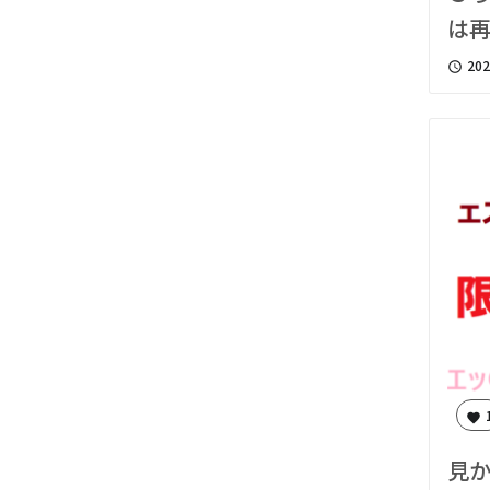
は
202
access_time
favorite
見