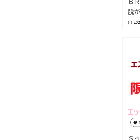
Ｂ
脱
202
access_time
favorite
Ｓ