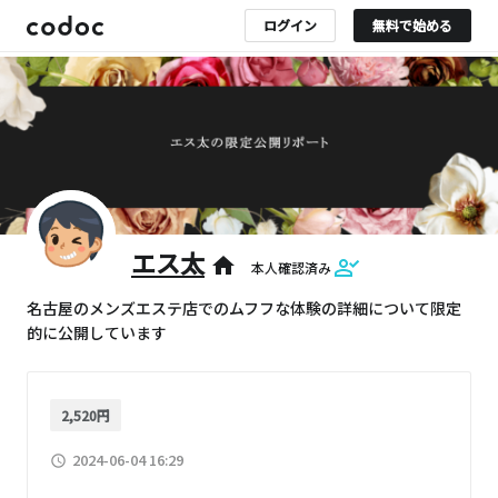
ログイン
無料で始める
エス太
home
本人確認済み
名古屋のメンズエステ店でのムフフな体験の詳細について限定
的に公開しています
2,520円
2024-06-04 16:29
access_time